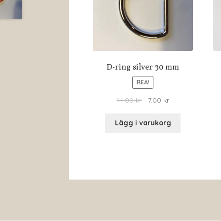
D-ring silver 30 mm
REA!
14.00
kr
7.00
kr
Lägg i varukorg