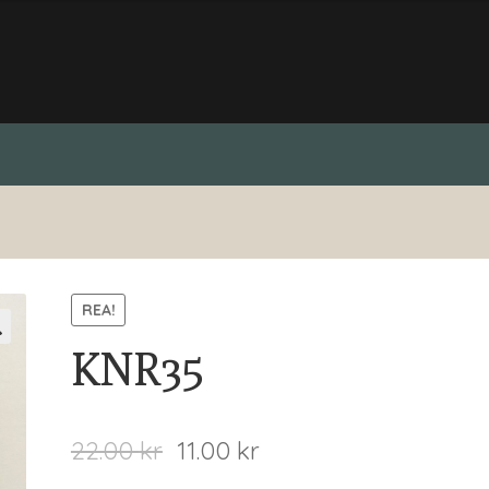
REA!
KNR35
22.00
kr
11.00
kr