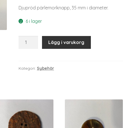
Djupröd pärlemorknapp, 35 mm i diameter.
6 i lager
KNR35
Lägg i varukorg
mängd
Kategori:
Sybehör