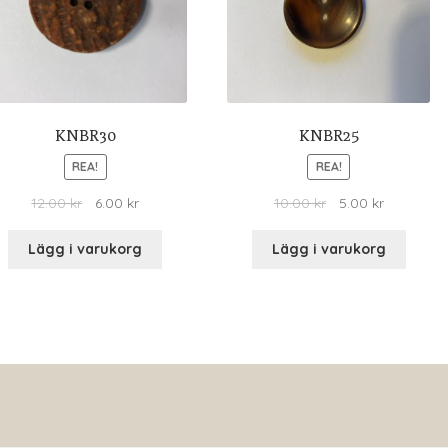
KNBR30
KNBR25
REA!
REA!
12.00
kr
6.00
kr
10.00
kr
5.00
kr
Lägg i varukorg
Lägg i varukorg