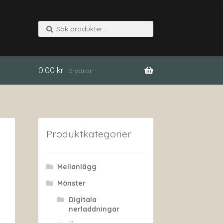
Sök
Sök
efter:
0.00
kr
0 varor
Produktkategorier
Mellanlägg
Mönster
Digitala
nerladdningar