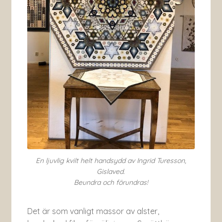
En ljuvlig kvilt helt handsydd av Ingrid Turesson,
Gislaved.
Beundra och förundras!
Det är som vanligt massor av alster,