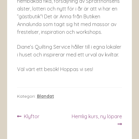
hembakad fika, försäljning av Sprätthönsens
alster, lotteri och nytt för i år är att vi har en
”gästbutik”! Det är Anna från Butiken
Annalunda som tagit sig hit med massor av
frestelser, inspiration och workshops.
Diane’s Quilting Service håller till i egna lokaler
i huset och inspirerar med ett urval av kviltar.
Väl värt ett besök! Hoppas vi ses!
Kategori:
Blandat
Inläggsnavigering
Föregående
Nästa
Klyftor
Hemlig kurs, ny löpare
inlägg:
inlägg: