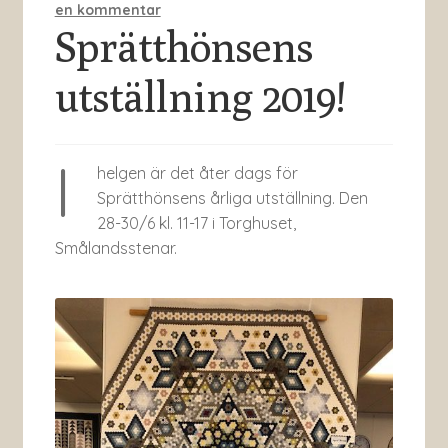
en kommentar
Sprätthönsens
utställning 2019!
I
helgen är det åter dags för
Sprätthönsens årliga utställning. Den
28-30/6 kl. 11-17 i Torghuset,
Smålandsstenar.