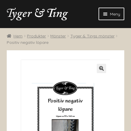
Hoppa
Hoppa
Meny
till
till
navigering
innehåll
Blogg
Hem
Produkter
Mönster
Tyger & Tings mönster
Positiv negativ löpare
Produkter