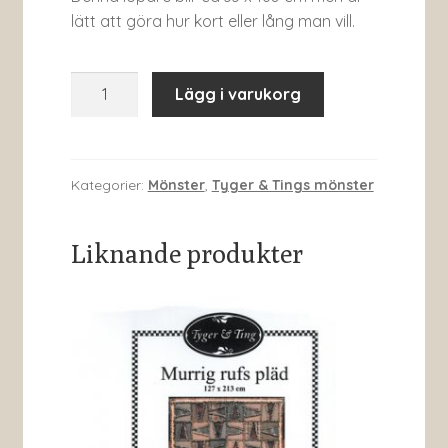
lätt att göra hur kort eller lång man vill.
Positiv
Lägg i varukorg
negativ
löpare
mängd
Kategorier:
Mönster
,
Tyger & Tings mönster
Liknande produkter