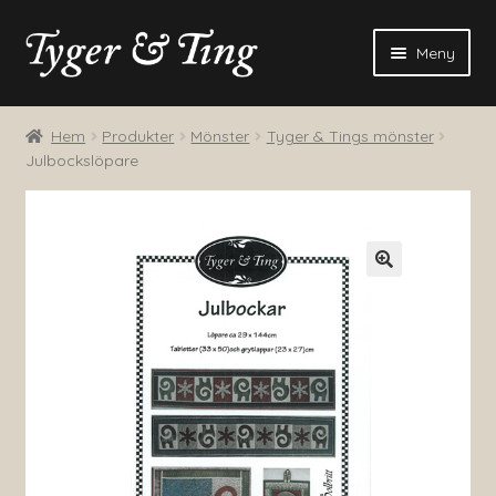
Hoppa
Hoppa
Meny
till
till
navigering
innehåll
Blogg
Hem
Produkter
Mönster
Tyger & Tings mönster
Julbockslöpare
Produkter