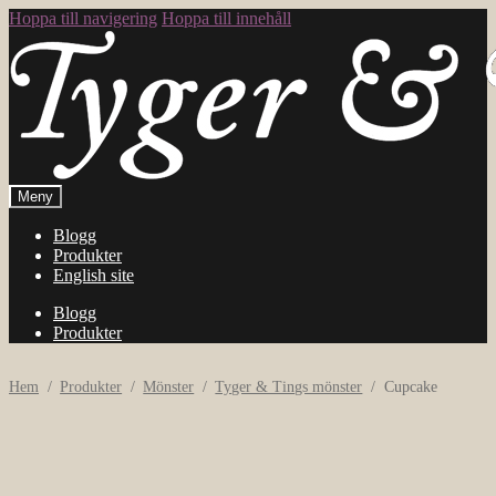
Hoppa till navigering
Hoppa till innehåll
Meny
Blogg
Produkter
English site
Blogg
Produkter
Hem
/
Produkter
/
Mönster
/
Tyger & Tings mönster
/
Cupcake