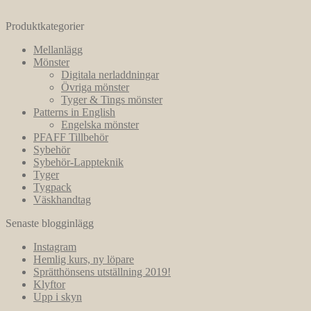
Produktkategorier
Mellanlägg
Mönster
Digitala nerladdningar
Övriga mönster
Tyger & Tings mönster
Patterns in English
Engelska mönster
PFAFF Tillbehör
Sybehör
Sybehör-Lappteknik
Tyger
Tygpack
Väskhandtag
Senaste blogginlägg
Instagram
Hemlig kurs, ny löpare
Sprätthönsens utställning 2019!
Klyftor
Upp i skyn