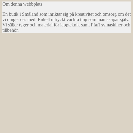
Om denna webbplats
En butik i Småland som inriktar sig på kreativitet och omsorg om det
vi omger oss med. Enkelt uttryckt vackra ting som man skapar själv.
Vi säljer tyger och material för lappteknik samt Pfaff symaskiner och
tillbehör.