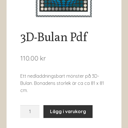
3D-Bulan Pdf
110.00
kr
Ett nedladdningsbart mönster på 3D-
Bulan. Bonadens storlek är ca ca 81 x 81
cm.
3D-
Lägg i varukorg
Bulan
Pdf