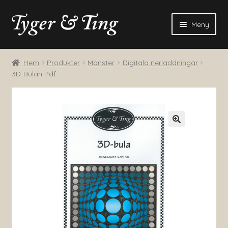
Hoppa
Hoppa
Meny
till
till
navigering
innehåll
Blogg
Hem
Produkter
Mönster
Digitala nerladdningar
3D-Bulan Pdf
Produkter